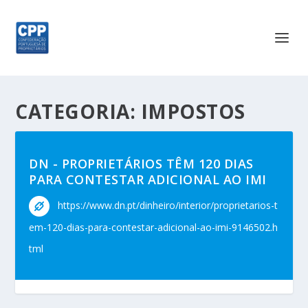
CATEGORIA:
IMPOSTOS
DN - PROPRIETÁRIOS TÊM 120 DIAS
PARA CONTESTAR ADICIONAL AO IMI
https://www.dn.pt/dinheiro/interior/proprietarios-t
em-120-dias-para-contestar-adicional-ao-imi-9146502.h
tml